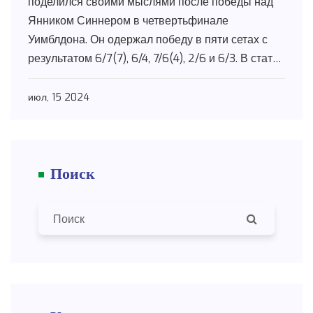
поделился своими мыслями после победы над
Янником Синнером в четвертьфинале
Уимблдона. Он одержал победу в пяти сетах с
результатом 6/7(7), 6/4, 7/6(4), 2/6 и 6/3. В статье
раскрываются ключевые моменты матча и его
итоги.
июл, 15 2024
Поиск