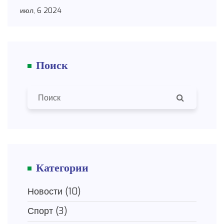
были такие звезды, как Симон, Карвахаль,
июл, 6 2024
Лапорт и Мората для Испании, и Нойер,
Рюдигер, Киммих и Хавертц для Германии.
Поиск
Категории
Новости
(10)
Спорт
(3)