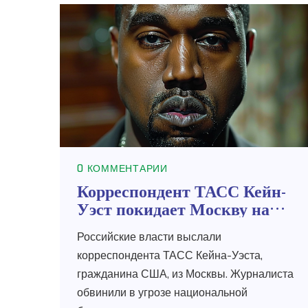
0 КОММЕНТАРИИ
Корреспондент ТАСС Кейн-
Уэст покидает Москву на
фоне обвинений в угрозе
Российские власти выслали
национальной безопасности
корреспондента ТАСС Кейна-Уэста,
гражданина США, из Москвы. Журналиста
обвинили в угрозе национальной