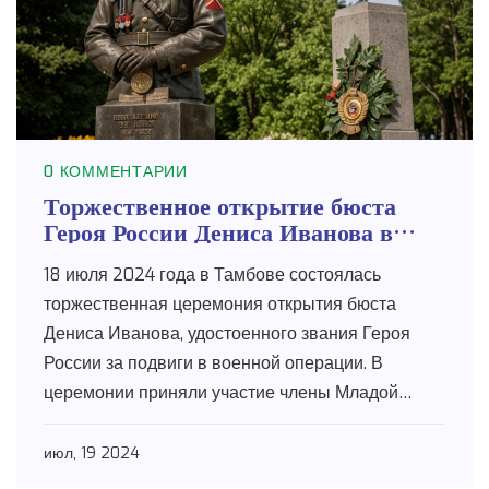
0 КОММЕНТАРИИ
Торжественное открытие бюста
Героя России Дениса Иванова в
Тамбове
18 июля 2024 года в Тамбове состоялась
торжественная церемония открытия бюста
Дениса Иванова, удостоенного звания Героя
России за подвиги в военной операции. В
церемонии приняли участие члены Младой
гвардии Моршанска, подчеркнув важность
чествования национальных героев. Иванов
июл, 19 2024
получил высшую награду за свою