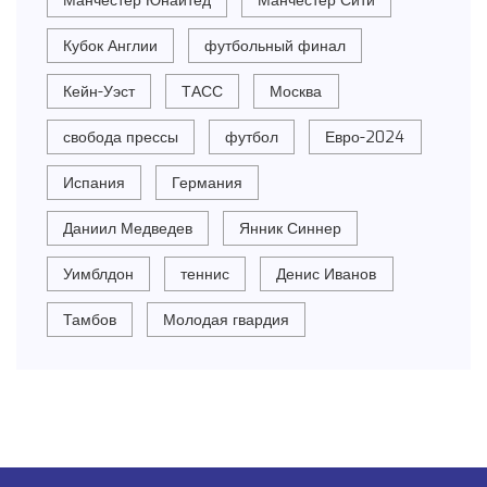
Манчестер Юнайтед
Манчестер Сити
Кубок Англии
футбольный финал
Кейн-Уэст
ТАСС
Москва
свобода прессы
футбол
Евро-2024
Испания
Германия
Даниил Медведев
Янник Синнер
Уимблдон
теннис
Денис Иванов
Тамбов
Молодая гвардия